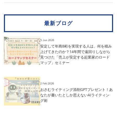
最新ブログ
5 Jun 2026
安定して年商8桁を実現する人は、何を積み
上げてきたのか？14年間で遠回りしながら
見つけた「売上が安定する起業家のロード
マップ」セミナー
2 Feb 2026
おさむライティング添削GPTプレゼント！あ
なたが書いたとしか思えないAIライティン
グ術