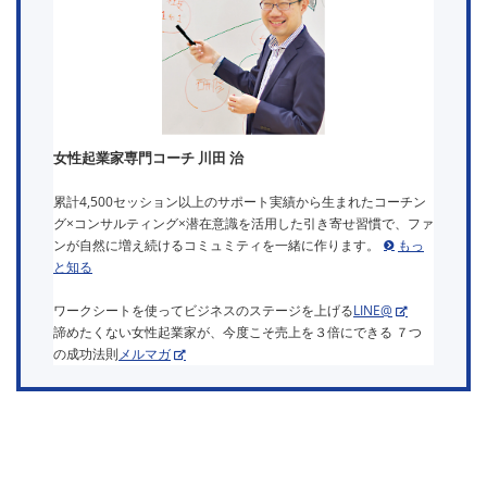
女性起業家専門コーチ 川田 治
累計4,500セッション以上のサポート実績から生まれたコーチン
グ×コンサルティング×潜在意識を活用した引き寄せ習慣で、ファ
ンが自然に増え続けるコミュミティを一緒に作ります。
もっ
と知る
ワークシートを使ってビジネスのステージを上げる
LINE@
諦めたくない女性起業家が、今度こそ売上を３倍にできる ７つ
の成功法則
メルマガ