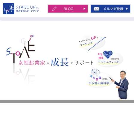
コ
ン
テ
株式会社STAGE UP 川
ン
田 治
ツ
へ
ス
キ
ッ
プ
女性起業家の起業から会社化を、セルフ
【福岡開催】初対面でも成約率が確実に上が
イメージアップのコーチング・好き得意
る 聞き方グループレッスン
を形にするコンサルティング・潜在意識
投稿日:
2021年11月19日
作成者:
川田 治
活用の引き寄せ習慣でサポート
ホーム
【福岡開催】初対面でも成約率が確実に上がる 聞き方グループレッスン