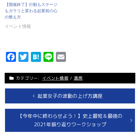
【開催終了】行動もステージ
もガラリと変わる起業前の心
の整え方
イベント情報
Facebook
Twitter
Hatena
Line
Email
カテゴリー:
イベント情報
/
満席
過
起業女子の波動の上げ方講座
去
の
投
次
【今年中に終わらせよう！】史上最短＆最強の
投
の
2021年振り返りワークショップ
稿
稿:
投
ナ