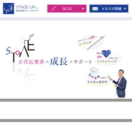
コ
ン
テ
株式会社STAGE UP 川
ン
田 治
ツ
へ
ス
キ
ッ
プ
女性起業家の起業から会社化を、セルフ
マーケティング
イメージアップのコーチング・好き得意
ホーム
マーケティング
を形にするコンサルティング・潜在意識
活用の引き寄せ習慣でサポート