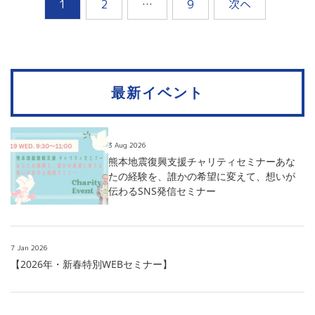
投
1
2
…
9
次へ
稿
の
ペ
最新イベント
ー
3 Aug 2026
ジ
熊本地震復興支援チャリティセミナーあな
たの経験を、誰かの希望に変えて、想いが
送
伝わるSNS発信セミナー
り
7 Jan 2026
【2026年・新春特別WEBセミナー】