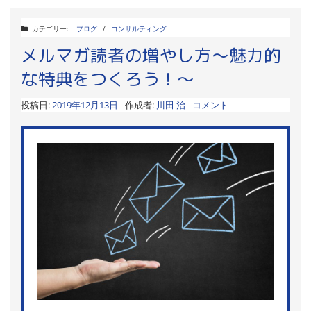
カテゴリー:
ブログ
/
コンサルティング
メルマガ読者の増やし方〜魅力的
な特典をつくろう！〜
投稿日:
2019年12月13日
作成者:
川田 治
コメント