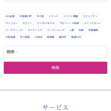
SNS起業
お客様の声
その他
イベント
イベント開催
コミュニティ
セッション
セミナー
ビジネスモデル
プロフィール写真
マインドセット
マーケティング
ライティング
ワークショップ
人脈
写真
写真撮影
女性起業
学び成長
川田治
経営塾
脳科学
鬼滅の刃
検
索:
サービス