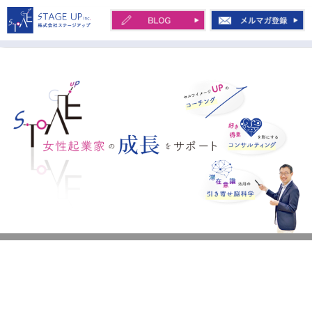
コ
ン
テ
株式会社STAGE UP 川
ン
田 治
ツ
へ
ス
キ
ッ
プ
女性起業家の起業から会社化を、セルフ
【レポ⑤】「やっぱりメンタルコーチであり
イメージアップのコーチング・好き得意
続けたい」
を形にするコンサルティング・潜在意識
投稿日:
2017年1月6日
作成者:
川田 治
活用の引き寄せ習慣でサポート
ホーム
【レポ⑤】「やっぱりメンタルコーチであり続けたい」