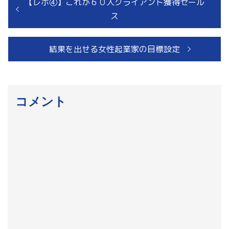
過
【レポ④】これが６０人クライアント獲得セール
去
ス
の
投
投
次
結果を出せる女性起業家の目標設定
稿
稿:
の
ナ
投
ビ
稿:
コメント
ゲ
ー
シ
ョ
ン