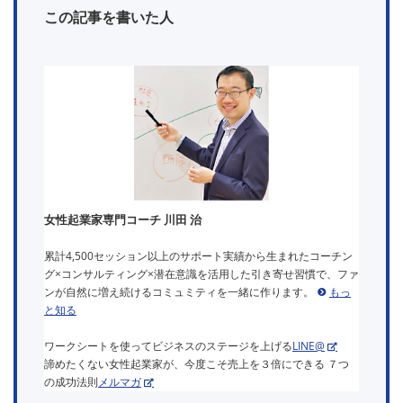
この記事を書いた人
女性起業家専門コーチ 川田 治
累計4,500セッション以上のサポート実績から生まれたコーチン
グ×コンサルティング×潜在意識を活用した引き寄せ習慣で、ファ
ンが自然に増え続けるコミュミティを一緒に作ります。
もっ
と知る
ワークシートを使ってビジネスのステージを上げる
LINE@
諦めたくない女性起業家が、今度こそ売上を３倍にできる ７つ
の成功法則
メルマガ