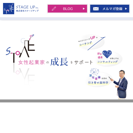
コ
ン
テ
株式会社STAGE UP 川
ン
田 治
ツ
へ
ス
キ
ッ
プ
女性起業家の起業から会社化を、セルフ
潜在意識に届く五感フォーカスライティング
イメージアップのコーチング・好き得意
1DAY講座
を形にするコンサルティング・潜在意識
投稿日:
2024年2月19日
作成者:
川田 治
活用の引き寄せ習慣でサポート
ホーム
潜在意識に届く五感フォーカスライティング1Day講座