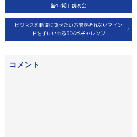
投
投
塾12期」説明会
稿
稿:
ナ
次
ビジネスを軌道に乗せたい方限定折れないマイン
ビ
の
ドを手にいれる3DAYSチャレンジ
投
ゲ
稿:
ー
コメント
シ
ョ
ン