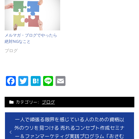
メルマガ・ブログでやったら
絶対NGなこと
ブログ
Facebook
Twitter
Hatena
Line
Email
カテゴリー:
ブログ
過
一人で頑張る限界を感じている人のための資格以
去
外のウリを見つける 売れるコンセプト作成セミナ
の
ー＆ファンマーケティグ実践プログラム「おさむ